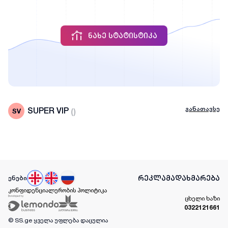
ᲜᲐᲮᲔ ᲡᲢᲐᲢᲘᲡᲢᲘᲙᲐ
განათავსე
SUPER VIP
(
)
რეკლამა
დახმარება
ენები
კონფიდენციალურობის პოლიტიკა
ცხელი ხაზი
0322121661
© SS.ge
ყველა უფლება დაცულია