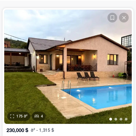
175
მ²
4
•
•
•
•
230,000
$
მ²
-
1,315
$