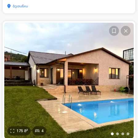
ბეთანია
175
მ²
4
•
•
•
•