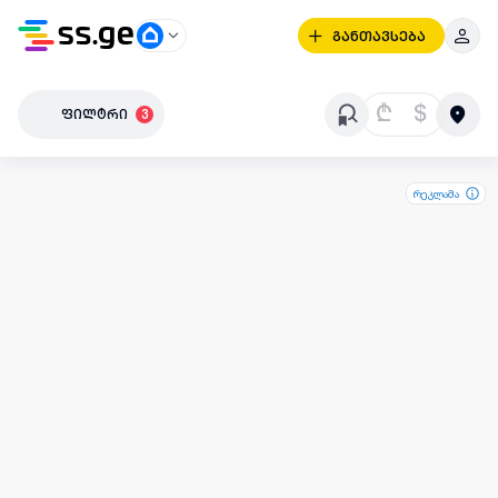
განთავსება
₾
$
ფილტრი
3
რეკლამა