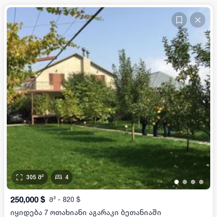
305
მ²
4
•
•
•
•
250,000
$
მ²
-
820
$
იყიდება 7 ოთახიანი აგარაკი ბეთანიაში