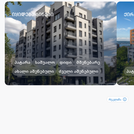
იყიდება ბინები
ქირ
პატარა
საშუალო
დიდი
მშენებარე
ახალი აშენებული
ძველი აშენებული
პა
რეკლამა