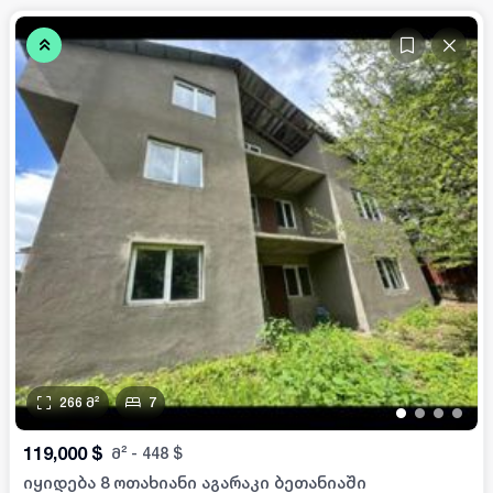
266
მ²
7
•
•
•
•
119,000
$
მ²
-
448
$
იყიდება 8 ოთახიანი აგარაკი ბეთანიაში