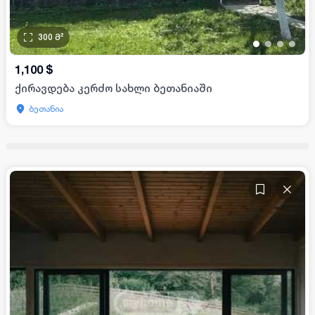
300
მ²
•
•
•
•
1,100
$
ქირავდება კერძო სახლი ბეთანიაში
ბეთანია