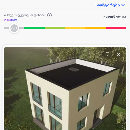
სორტირება
იპოვე საუკეთესო ფასით
გათიშულია