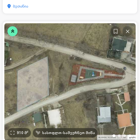
ბეთანია
910
მ²
სასოფლო-სამეურნეო მიწა
•
•
•
•