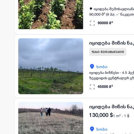
🌳 იყიდება შემოსავლიანი
90,000 მ² (9 ჰა). ✅ ნაკვეთის დეტალები: 4 ჰა - გაშენებული დაფნა (1 წლიანი ნე
თავისუფალი ფართი სამომავლო განვითარებისთვის. 💰 ფა
90000
მ²
სამეურნეო ბიზნესი. დაფ
გამოყენების შესაძლებლ
იყიდება მიწის ნა
ᲤᲐᲡᲘ ᲨᲔᲗᲐᲜᲮᲛᲔᲑᲘᲗ
ხობი
იყიდება ბიზნესი - 4.5 ჰექტარი მიწა ხობ
ზუგდიდის ცენტრალურ გზაზე. მიწის აღწერილობა: სასოფლო-სამეურნეო დანიშნულების მიწა (ხობიდ
მანქანით). 1 ჰექტარზე 
45000
მ²
წვეთოვანი სარწყავი სის
შემოღობილია. ტერიტორიი
წყლით ამარაგებს და ასე
ტერიტორიას ასევე აქვს 8
იყიდება მიწის ნა
დაირგო 70 ძირი ტყემალი 
130,000
$
1 m² -
1
$
ხობი