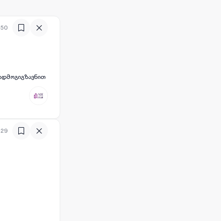
ს
:50
:29