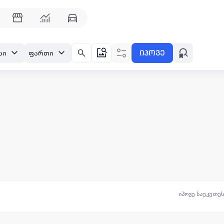
იპოვე
სი
ფართი
იპოვე საუკეთე