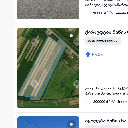
ღიმილი“, ავტოგასამართი სადგურ „გალფის“ გვერდით.
ტიპის ბიზნესისთვის. ნაკვეთი გამოდგება: * რესტორნის, კაფის ან კვების ობიექტისთვის; * საოფისე სივრცედ; * სასაწყობე
16500
მ²
არასა
დანიშნულებისთვის; * სავ
ლოკაციის უპირატესობები
მისადგომი და ბიზნესისთ
ქირავდება მიწის
ᲤᲐᲡᲘ ᲨᲔᲗᲐᲜᲮᲛᲔᲑᲘᲗ
ხობი
გაიცემა იჯარით 20 ჰექტარი სასოფ
პირველი მაისის საზღვარი, ავტოგასამართ
სასოფლო-სამეურნეო მიწი
200000
მ²
სასო
სამეურნეო თუ საინვესტიციო პროექტისთვის. ნაკვეთი საუკეთეს
მოსაყვანად; * სათბურის 
პროექტებისთვის. ტერიტორიის უპირატესობები: ✅ მდებარეობს ხობის მთავარ მაგისტრალზე, მარტივი და მოსახერხებელი
მისასვლელით; ✅ ტერიტორ
იყიდება მიწის ნა
ბუნებრივი აირი, ინტერნ