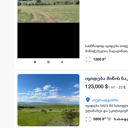
სასწრაფოდ იყიდება სოფ
მინიჭებულია მაღალმთიან
გარემო
1000
მ²
იყიდება მიწის ნ
123,000
$
1 m² -
22
$
თელადგორი
იყიდება 5623 მ2 სასოფლ
ულამაზეს და ეკოლოგიურა
ასევე სააგარაკე სახლის
5600
მ²
სასოფ
მრავალფეროვანი პროექტე
გარემოთი, სუფთა ჰაერი