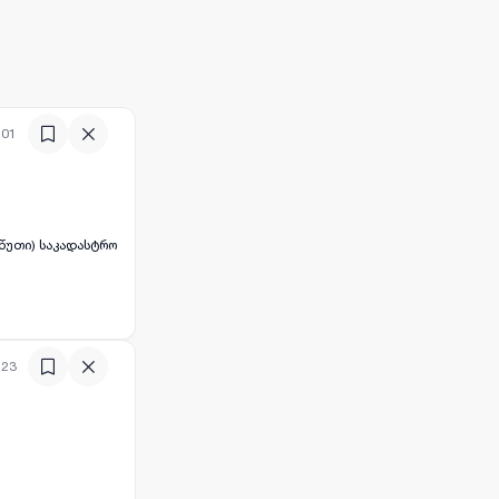
:01
:23