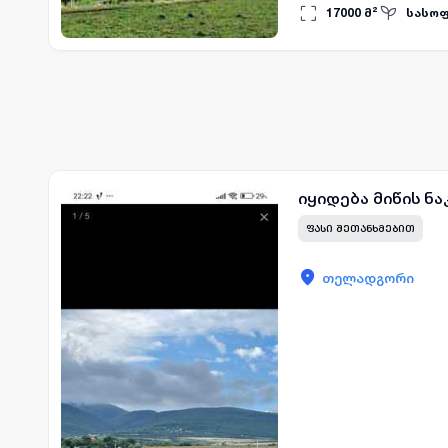
განაშენიანება. ასფალტი
17000
მ²
სასოფ
წყალი. მიწის ნაკვეთს ეს
იყიდება მიწის ნ
ᲤᲐᲡᲘ ᲨᲔᲗᲐᲜᲮᲛᲔᲑᲘᲗ
თელადგორი