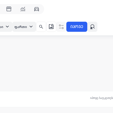
იპოვე
სი
ფართი
იპოვე საუკეთე