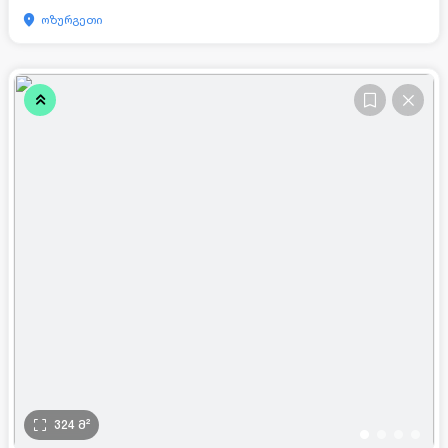
ოზურგეთი
324
მ²
•
•
•
•