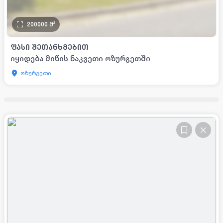
200000
მ²
ᲤᲐᲡᲘ ᲨᲔᲗᲐᲜᲮᲛᲔᲑᲘᲗ
იყიდება მიწის ნაკვეთი ოზურგეთში
ოზურგეთი