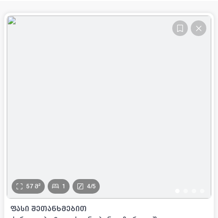
57
მ²
1
4
/
5
•
•
•
•
ᲤᲐᲡᲘ ᲨᲔᲗᲐᲜᲮᲛᲔᲑᲘᲗ