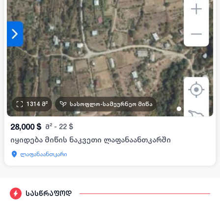
1314
მ²
სასოფლო-სამეურნეო მიწა
•
•
•
•
28,000
$
მ²
-
22
$
იყიდება მიწის ნაკვეთი ლაფანაანთკარში
ლაფანაანთკარი
სასწრაფოდ