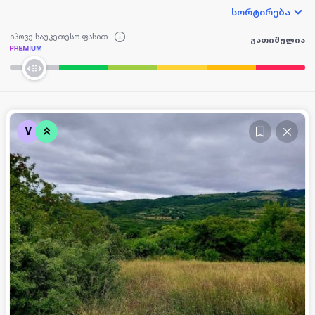
სორტირება
იპოვე საუკეთესო ფასით
გათიშულია
V