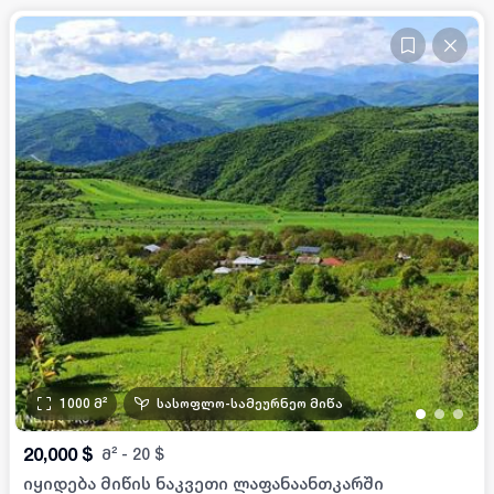
1000
მ²
სასოფლო-სამეურნეო მიწა
•
•
•
20,000
$
მ²
-
20
$
იყიდება მიწის ნაკვეთი ლაფანაანთკარში