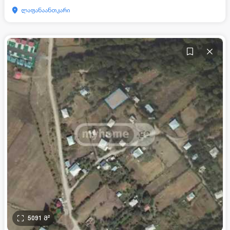
ლაფანაანთკარი
5091
მ²