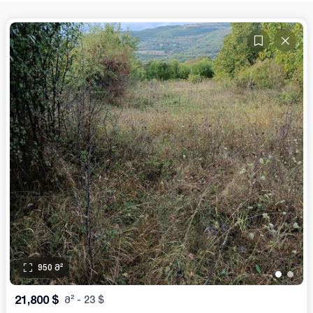
950
მ²
•
•
21,800
$
მ²
-
23
$