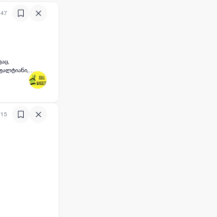
:47
აც,
ფალტიანი,
:15