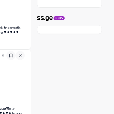
ს, ხეხილიანი,
ე 🌳🌲🌳🌲🌳
:10
თკარში. აქ
🌳🌲🌳🌲 სუფთა