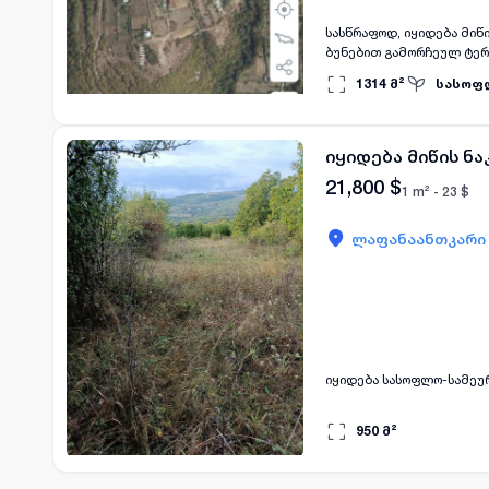
სასწრაფოდ, იყიდება მი
ბუნებით გამორჩეულ ტერ
საკოტეჯე ადგილი. ასფალ
1314
მ²
სასოფ
ენერგია ადგილზეა და გა
იყიდება მიწის ნ
21,800
$
1 m² -
23
$
ლაფანაანთკარი
იყიდება სასოფლო-სამეურ
950
მ²