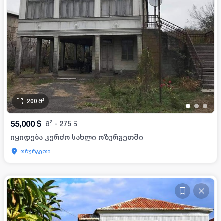
200
მ²
•
•
•
55,000
$
მ²
-
275
$
იყიდება კერძო სახლი ოზურგეთში
ოზურგეთი