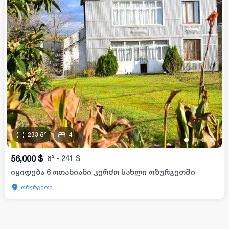
233
მ²
4
•
•
•
•
56,000
$
მ²
-
241
$
იყიდება 6 ოთახიანი კერძო სახლი ოზურგეთში
ოზურგეთი