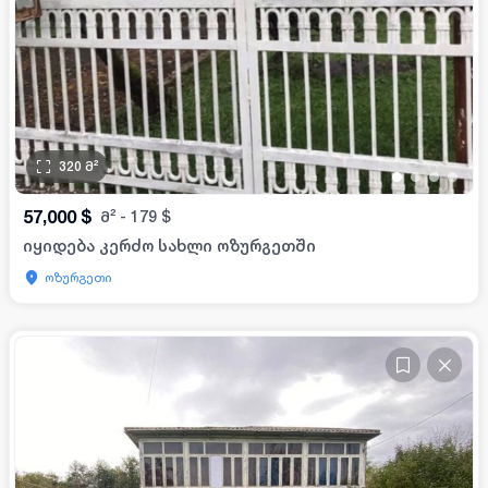
320
მ²
•
•
•
•
57,000
$
მ²
-
179
$
იყიდება კერძო სახლი ოზურგეთში
ოზურგეთი