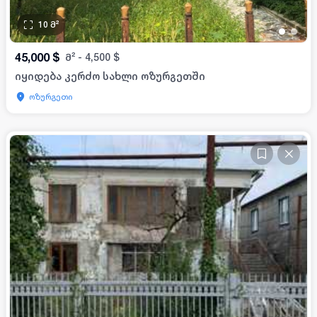
10
მ²
•
•
45,000
$
მ²
-
4,500
$
იყიდება კერძო სახლი ოზურგეთში
ოზურგეთი