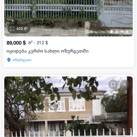
420
მ²
•
•
•
•
89,000
$
მ²
-
212
$
იყიდება კერძო სახლი ოზურგეთში
ოზურგეთი