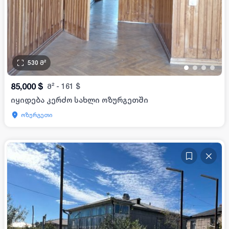
530
მ²
•
•
•
•
85,000
$
მ²
-
161
$
იყიდება კერძო სახლი ოზურგეთში
ოზურგეთი