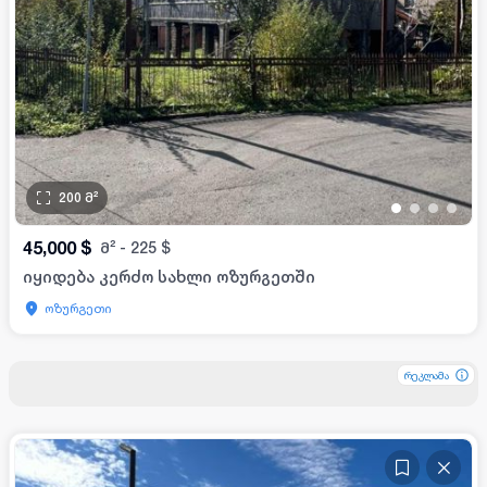
200
მ²
•
•
•
•
45,000
$
მ²
-
225
$
იყიდება კერძო სახლი ოზურგეთში
ოზურგეთი
რეკლამა
რეკლამა
რეკლამა