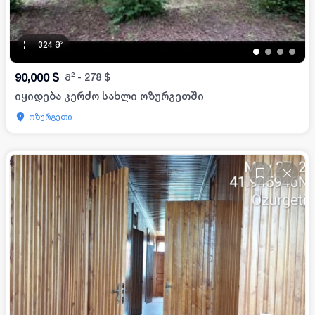
324
მ²
•
•
•
•
90,000
$
მ²
-
278
$
იყიდება კერძო სახლი ოზურგეთში
ოზურგეთი