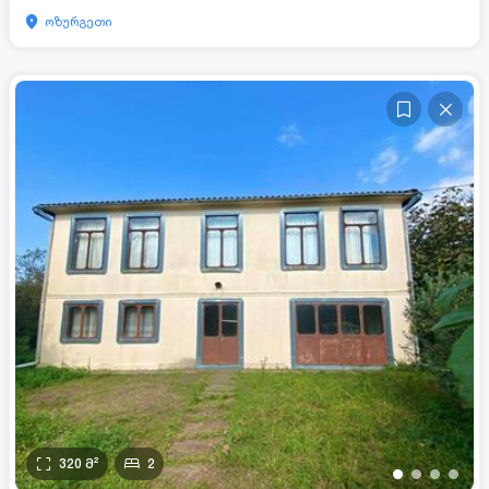
ოზურგეთი
320
მ²
2
•
•
•
•