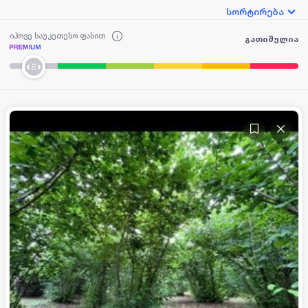
სორტირება
იპოვე საუკეთესო ფასით
გათიშულია