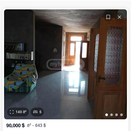
140
მ²
5
•
•
•
•
90,000
$
მ²
-
643
$