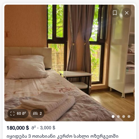
60
მ²
2
•
•
•
•
180,000
$
მ²
-
3,000
$
იყიდება 3 ოთახიანი კერძო სახლი ოზურგეთში