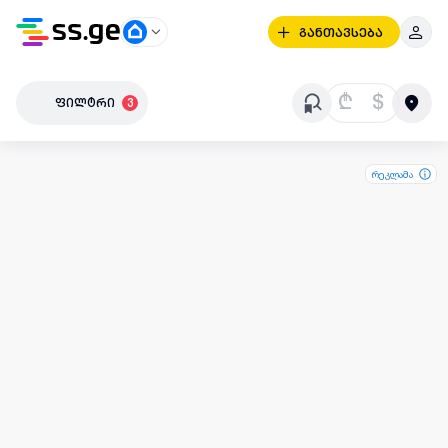
განთავსება
₾
$
ფილტრი
3
რეკლამა