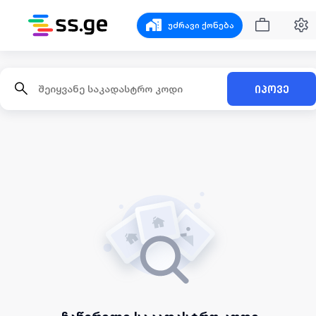
უძრავი ქონება
იპოვე