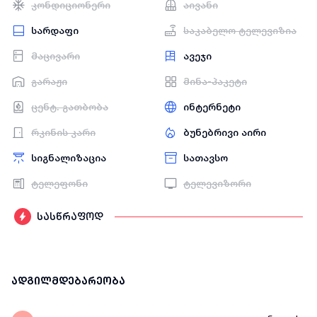
კონდიციონერი
აივანი
სარდაფი
საკაბელო ტელევიზია
მაცივარი
ავეჯი
გარაჟი
მინა-პაკეტი
ცენტ. გათბობა
ინტერნეტი
რკინის კარი
ბუნებრივი აირი
სიგნალიზაცია
სათავსო
ტელეფონი
ტელევიზორი
სასწრაფოდ
ადგილმდებარეობა