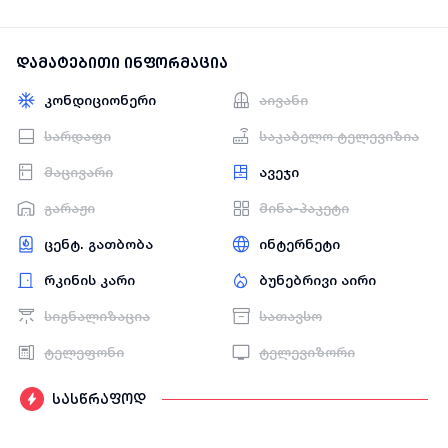
დამატებითი ინფორმაცია
კონდიციონერი
აივანი
სარდაფი
საკაბელო ტელევიზია
მაცივარი
ავეჯი
გარაჟი
მინა-პაკეტი
ცენტ. გათბობა
ინტერნეტი
რკინის კარი
ბუნებრივი აირი
სიგნალიზაცია
სათავსო
ტელეფონი
ტელევიზორი
სასწრაფოდ