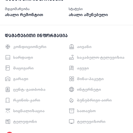
მდგომარეობა
სტატუსი
ახალი რემონტით
ახალი აშენებული
დამატებითი ინფორმაცია
კონდიციონერი
აივანი
სარდაფი
საკაბელო ტელევიზია
მაცივარი
ავეჯი
გარაჟი
მინა-პაკეტი
ცენტ. გათბობა
ინტერნეტი
რკინის კარი
ბუნებრივი აირი
სიგნალიზაცია
სათავსო
ტელეფონი
ტელევიზორი