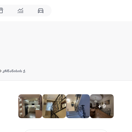
კრწანისის ქ.
+
9