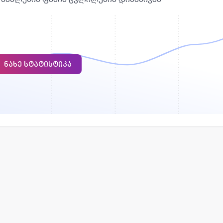
ᲜᲐᲮᲔ ᲡᲢᲐᲢᲘᲡᲢᲘᲙᲐ