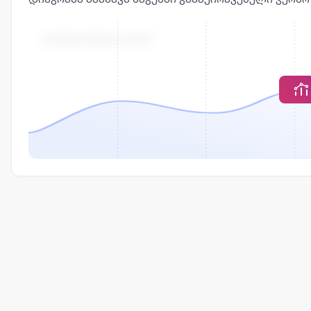
ᲒᲐᲥᲘᲠᲐᲕᲔᲑᲘᲡ ᲤᲐᲡᲘ