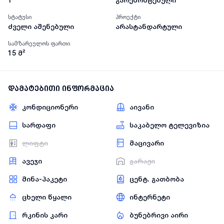
1
გარემონტებული
სტატუსი
პროექტი
ძველი აშენებული
არასტანდარტული
სამზარეულოს ფართი
15
მ²
დამატებითი ინფორმაცია
კონდიციონერი
აივანი
სარდაფი
საკაბელო ტელევიზია
ლიფტი
მაცივარი
ავეჯი
გარაჟი
მინა-პაკეტი
ცენტ. გათბობა
ცხელი წყალი
ინტერნეტი
რკინის კარი
ბუნებრივი აირი