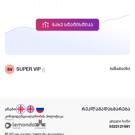
ᲜᲐᲮᲔ ᲡᲢᲐᲢᲘᲡᲢᲘᲙᲐ
განათავსე
SUPER VIP
(
)
რეკლამა
დახმარება
ენები
კონფიდენციალურობის პოლიტიკა
ცხელი ხაზი
0322121661
© SS.ge
ყველა უფლება დაცულია