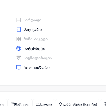
სარდაფი
მაცივარი
მინა-პაკეტი
ინტერნეტი
სიგნალიზაცია
ტელევიზორი
ლი
მარკეტი
სკოლა
გამწვანება (სკვერი)