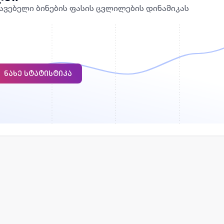
ავებელი ბინების ფასის ცვლილების დინამიკას
ᲜᲐᲮᲔ ᲡᲢᲐᲢᲘᲡᲢᲘᲙᲐ