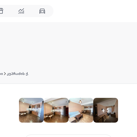
ლი
კუპრაძის ქ.
+
5