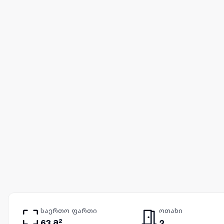
საერთო ფართი
ოთახი
63 მ²
2