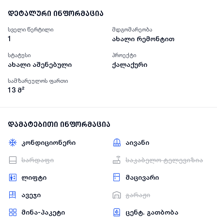
დეტალური ინფორმაცია
სველი წერტილი
მდგომარეობა
1
ახალი რემონტით
სტატუსი
პროექტი
ახალი აშენებული
ქალაქური
სამზარეულოს ფართი
13
მ²
დამატებითი ინფორმაცია
კონდიციონერი
აივანი
სარდაფი
საკაბელო ტელევიზია
ლიფტი
მაცივარი
ავეჯი
გარაჟი
მინა-პაკეტი
ცენტ. გათბობა