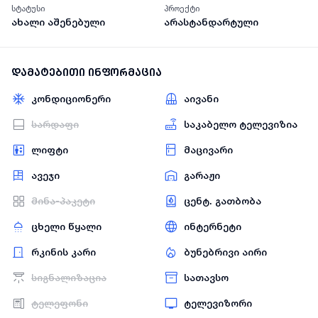
სტატუსი
პროექტი
ახალი აშენებული
არასტანდარტული
დამატებითი ინფორმაცია
კონდიციონერი
აივანი
სარდაფი
საკაბელო ტელევიზია
ლიფტი
მაცივარი
ავეჯი
გარაჟი
მინა-პაკეტი
ცენტ. გათბობა
ცხელი წყალი
ინტერნეტი
რკინის კარი
ბუნებრივი აირი
სიგნალიზაცია
სათავსო
ტელეფონი
ტელევიზორი