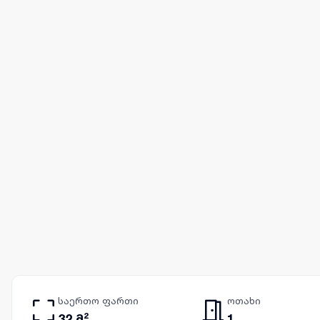
საერთო ფართი
ოთახი
32 მ²
1