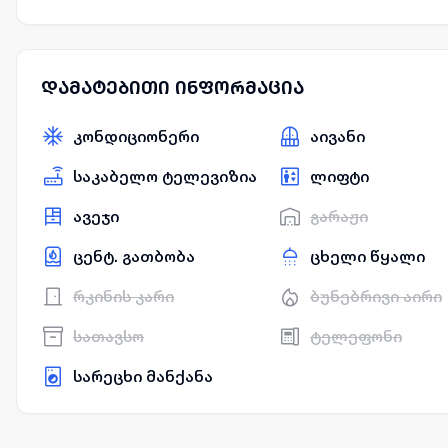
დამატებითი ინფორმაცია
კონდიციონერი
აივანი
საკაბელო ტელევიზია
ლიფტი
ავეჯი
გარაჟი
ცენტ. გათბობა
ცხელი წყალი
რკინის კარი
ბუნებრივი აირი
სათავსო
ტელეფონი
სარეცხი მანქანა