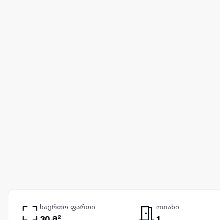
საერთო ფართი
ოთახი
30 მ²
1