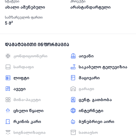
სტატუსი
პროექტი
ახალი აშენებული
არასტანდარტული
სამზარეულოს ფართი
5
მ²
დამატებითი ინფორმაცია
კონდიციონერი
აივანი
სარდაფი
საკაბელო ტელევიზია
ლიფტი
მაცივარი
ავეჯი
გარაჟი
მინა-პაკეტი
ცენტ. გათბობა
ცხელი წყალი
ინტერნეტი
რკინის კარი
ბუნებრივი აირი
სიგნალიზაცია
სათავსო