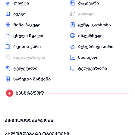
ლიფტი
მაცივარი
ავეჯი
გარაჟი
მინა-პაკეტი
ცენტ. გათბობა
ცხელი წყალი
ინტერნეტი
რკინის კარი
ბუნებრივი აირი
სიგნალიზაცია
სათავსო
ტელეფონი
ტელევიზორი
სარეცხი მანქანა
სასწრაფოდ
ადგილმდებარეობა
ახლომდებარე ობიექტები