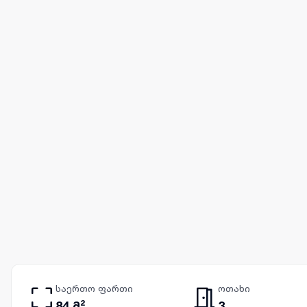
საერთო ფართი
ოთახი
84 მ²
3