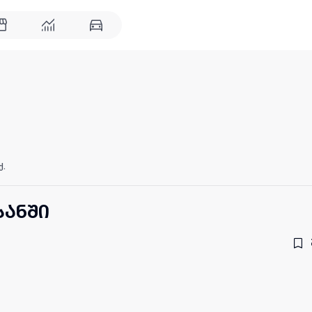
ქ.
სანში