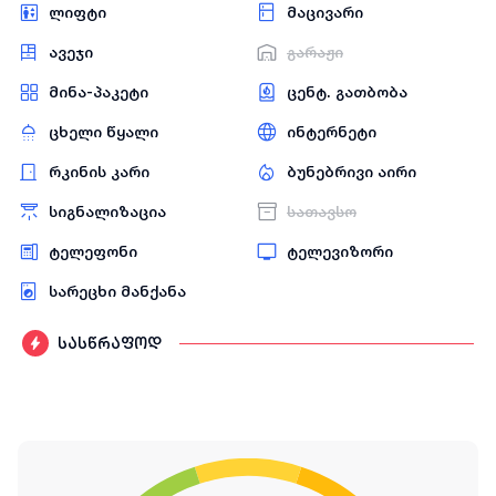
ლიფტი
მაცივარი
ავეჯი
გარაჟი
მინა-პაკეტი
ცენტ. გათბობა
ცხელი წყალი
ინტერნეტი
რკინის კარი
ბუნებრივი აირი
სიგნალიზაცია
სათავსო
ტელეფონი
ტელევიზორი
სარეცხი მანქანა
სასწრაფოდ