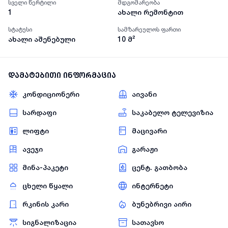
სველი წერტილი
მდგომარეობა
1
ახალი რემონტით
სტატუსი
სამზარეულოს ფართი
ახალი აშენებული
10
მ²
დამატებითი ინფორმაცია
კონდიციონერი
აივანი
სარდაფი
საკაბელო ტელევიზია
ლიფტი
მაცივარი
ავეჯი
გარაჟი
მინა-პაკეტი
ცენტ. გათბობა
ცხელი წყალი
ინტერნეტი
რკინის კარი
ბუნებრივი აირი
სიგნალიზაცია
სათავსო