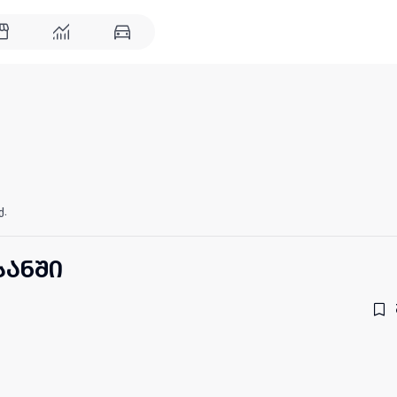
ქ.
სანში