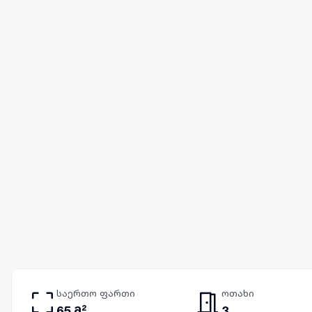
საერთო ფართი
ოთახი
65 მ²
3