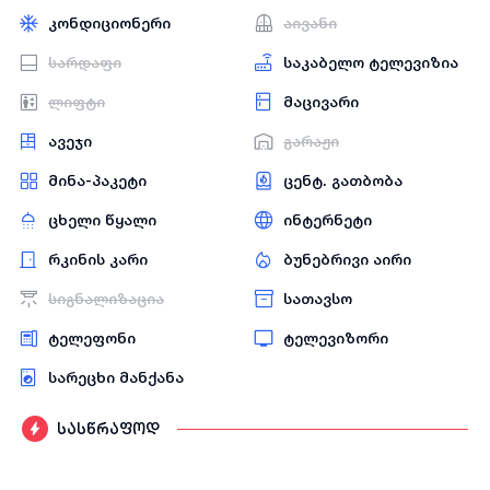
კონდიციონერი
აივანი
სარდაფი
საკაბელო ტელევიზია
ლიფტი
მაცივარი
ავეჯი
გარაჟი
მინა-პაკეტი
ცენტ. გათბობა
ცხელი წყალი
ინტერნეტი
რკინის კარი
ბუნებრივი აირი
სიგნალიზაცია
სათავსო
ტელეფონი
ტელევიზორი
სარეცხი მანქანა
სასწრაფოდ