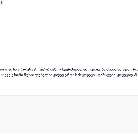
$
ყველა ფოტო
+
(
8
)
ყოფილ საკურორტო ტერიტორიაზე - წვერმაღალაში იყიდება მიწის ნაკვეთი რ
ი, ასევე ეზოში შესაძლებელია კიდევ ერთი ხის ჯოტეჯის დამატება. კოტეჯიდან
ყველა კომუნიკაცია, კოტეჯში სრულად რჩება ყველა საჭირო ავეჯი და ტექნიკა
ბული 10 წთ -ით, ურეკიდან 5 წთ -ით და ა.შ.