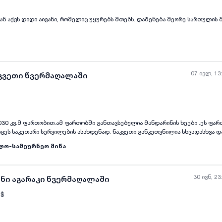
კან აქვს დიდი აივანი, რომელიც უყურებს მთებს. დაშენება მეორე სართულის
07 ივლ, 13
აკვეთი წვერმაღალაში
2030 კვ.მ ფართობით.ამ ფართობში განთავსებულია მანდარინის ხეები .ეს ფა
ყველა ფოტო
+
(
0
)
ვრცეს საკუთარი სურვილების ასახდენად. ნაკვეთი განკუთვნილია სხვადასხვა 
უფალ გარემოს მომავლის პროექტებისთვის. ფართობი საშუალებას გაძლევთ 
ლო-სამეურნეო მიწა
იმშვიდე და ბუნებასთან სიახლოვე იგრძნობა. მიწის ნაკვეთი არ მოიცავს საც
მატებით თავისუფლებას გაძლევთ დაგეგმვისას. ეს არის შესანიშნავი შესაძლ
ი ეტაპი ცხოვრებაში და შექმნას საკუთარი გარემო.
30 ივნ, 23
ანი აგარაკი წვერმაღალაში
$