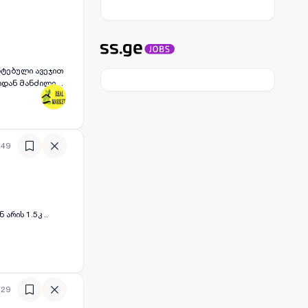
:49
რის 1.5კ ..
:29