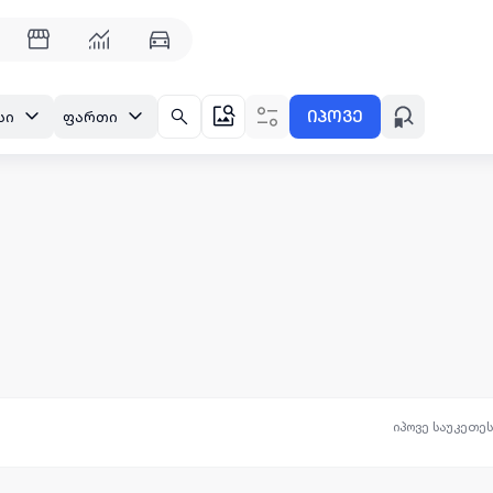
იპოვე
სი
ფართი
იპოვე საუკეთე