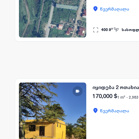
წვერმაღალა
400
მ²
სასოფლ
იყიდება 2 ოთახი
170,000
$
1 m² -
2,983
წვერმაღალა