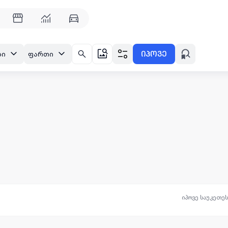
იპოვე
სი
ფართი
იპოვე საუკეთე