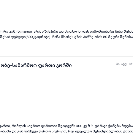
ყველა ფოტო
+
(
1
)
აჭირო კომუნიკაცით. არის გზისპირი და მოთხოვნიდან გამომდინარე წინა შეს
შესაძლებელი(600კვადრატი). წინა მხარეს გზის პირზე არის 80 მეტრი შენობა.
50 კვადრატი). ასევე საოფისეც. ფასი შეთნხმებით. ფასი მოიცავს დღგ-ს
04 აგვ, 15
ყობე-საწარმოო ფართი გორში
ყველა ფოტო
+
(
10
)
ართი, რომლის საერთო ფართობი შეადგენს 400 კვ.მ-ს. უძრავი ქონება მდებ
ობაში და გამოირჩევა ფართო სივრცით, რაც იდეალურ შესაძლებლობას ქმნის