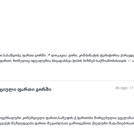
ყველა ფოტო
+
(
1
)
 სასაწყობე ფართი გორში 📍 ლოკაცია: გორი, კომბინატის ტერიტორია ქირავდ
ფართი, რომელიც იდეალურია სხვადასხვა ტიპის ბიზნეს საქმიანობისთვის. ✅ ა
ლმოწყობილი საოფისე სივრცე ✅ მოსახერხებელია სასაწყობე, სადისტრიბუცი
ხელსაყრელი ლოკაცია ბიზნესის ოპერირებისთვის
28 ივლ, 17
რციული ფართი გორში
ნივერსალური კომერციული ფართი,სამეფოს.ქ,ფართობი მორგებულია ყველანა
ყველა ფოტო
+
(
2
)
 გვაქვს შეზღუდვები,ფართი შეგიძლიათ გამოიყენოთ ქსელური მაღაზიებისათ
 ნებისმიერი დანიშნულებისათვის,დანარჩენ დეტალებზე პირადად გავისაუბრ
კა