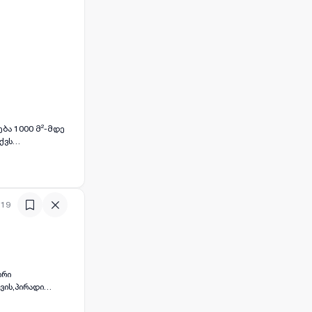
ება 1000 მ²-მდე
ქვს
ო და კომერციული
:19
ირი
ვის,პირადი
ოთ,პირველი და