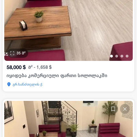
35
მ²
•
•
•
•
58,000
$
მ²
-
1,658
$
იყიდება კომერციული ფართი სოლოლაკში
გრ.ხანძთელის ქ.