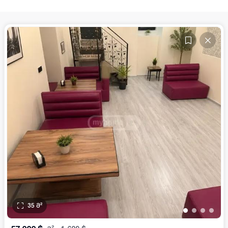
35
მ²
•
•
•
•