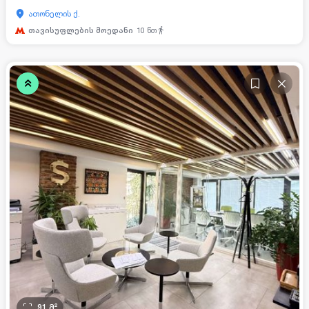
ათონელის ქ.
თავისუფლების მოედანი
10
წთ
91
მ²