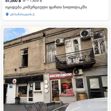
57,000
$
მ²
-
1,629
$
იყიდება კომერციული ფართი სოლოლაკში
გრ.ხანძთელის ქ.