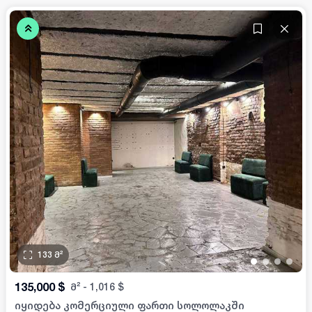
133
მ²
•
•
•
•
135,000
$
მ²
-
1,016
$
იყიდება კომერციული ფართი სოლოლაკში