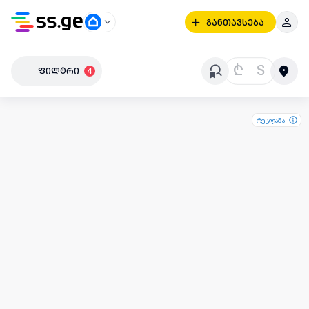
განთავსება
₾
$
ფილტრი
4
რეკლამა