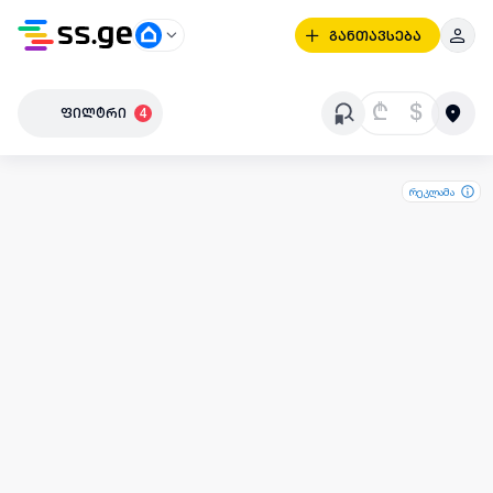
განთავსება
₾
$
ფილტრი
4
რეკლამა