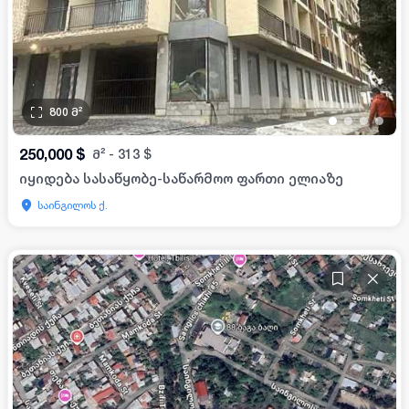
800
მ²
•
•
•
•
250,000
$
მ²
-
313
$
იყიდება სასაწყობე-საწარმოო ფართი ელიაზე
საინგილოს ქ.