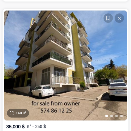
140
მ²
•
•
•
•
35,000
$
მ²
-
250
$