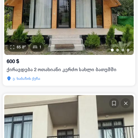
65
მ²
1
•
•
•
•
600
$
ქირავდება 2 ოთახიანი კერძო სახლი ბათუმში
ე. ხაბაზის ქუჩა