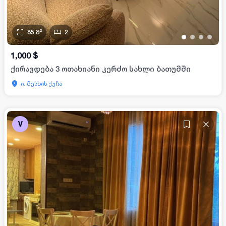
85
მ²
2
•
•
•
•
1,000
$
ქირავდება 3 ოთახიანი კერძო სახლი ბათუმში
ი. მესხის ქუჩა
V