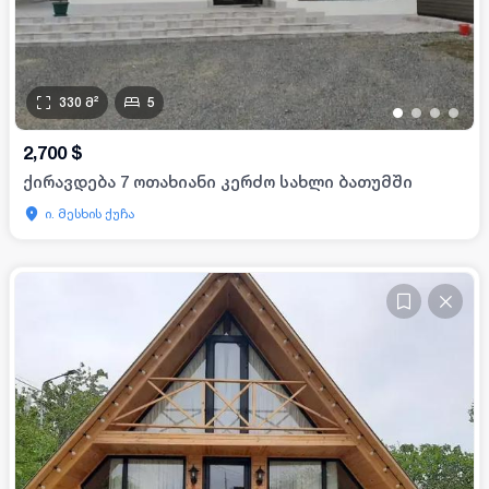
330
მ²
5
•
•
•
•
2,700
$
ქირავდება 7 ოთახიანი კერძო სახლი ბათუმში
ი. მესხის ქუჩა