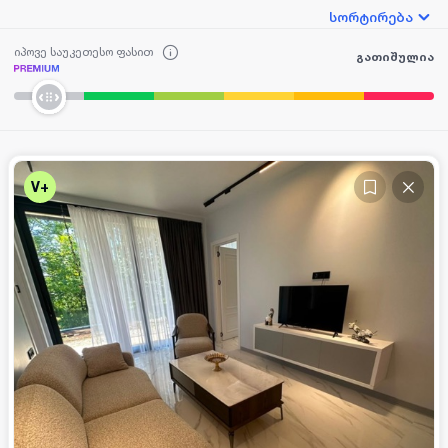
სორტირება
იპოვე საუკეთესო ფასით
გათიშულია
V+