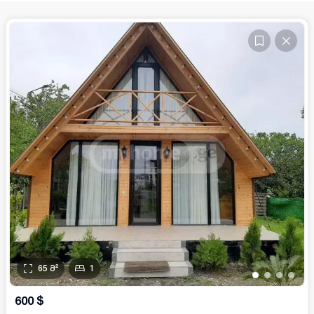
65
მ²
1
•
•
•
•
600
$