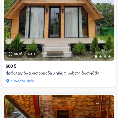
65
მ²
1
•
•
•
•
600
$
ქირავდება 2 ოთახიანი კერძო სახლი ბათუმში
ე. ხაბაზის ქუჩა