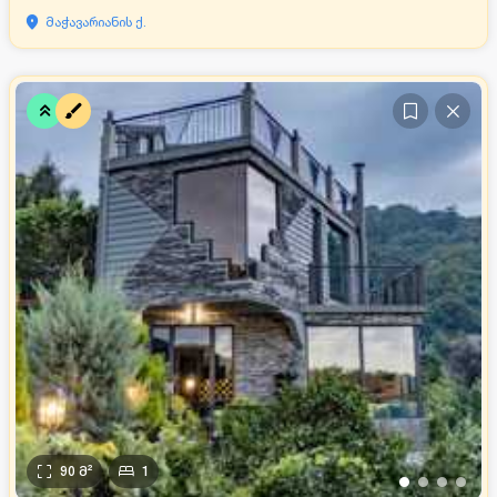
მაჭავარიანის ქ.
90
მ²
1
•
•
•
•