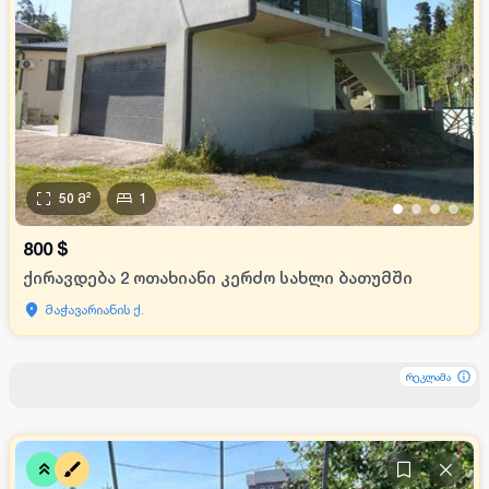
50
მ²
1
•
•
•
•
800
$
ქირავდება 2 ოთახიანი კერძო სახლი ბათუმში
მაჭავარიანის ქ.
რეკლამა
რეკლამა
რეკლამა