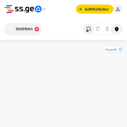
განთავსება
₾
$
ფილტრი
4
რეკლამა