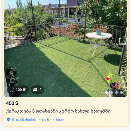
100
მ²
2
•
•
•
•
450
$
ქირავდება 3 ოთახიანი კერძო სახლი ბათუმში
მ. ვარშანიძის ქუჩის მე-4 ჩიხი