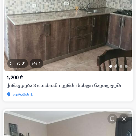
70
მ²
1
•
•
•
•
1,200
₾
ქირავდება 3 ოთახიანი კერძო სახლი ნავთლუღში
ლერწმის ქ.