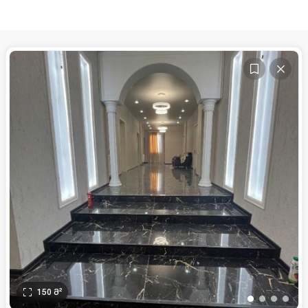
150
მ²
•
•
•
•