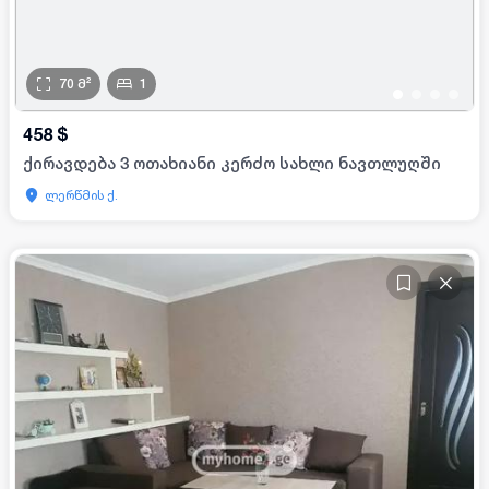
70
მ²
1
•
•
•
•
458
$
ქირავდება 3 ოთახიანი კერძო სახლი ნავთლუღში
ლერწმის ქ.