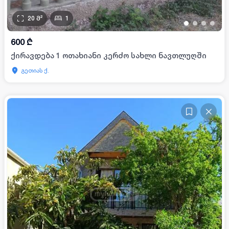
20
მ²
1
•
•
•
•
600
₾
ქირავდება 1 ოთახიანი კერძო სახლი ნავთლუღში
გეთიას ქ.