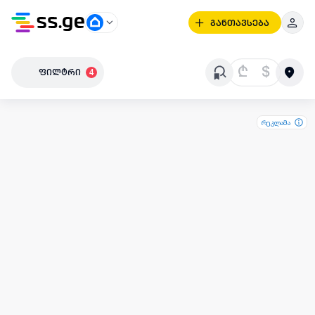
განთავსება
₾
$
ფილტრი
4
რეკლამა