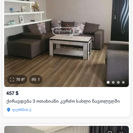
70
მ²
1
•
•
•
•
457
$
ქირავდება 3 ოთახიანი კერძო სახლი ნავთლუღში
ლერწმის ქ.