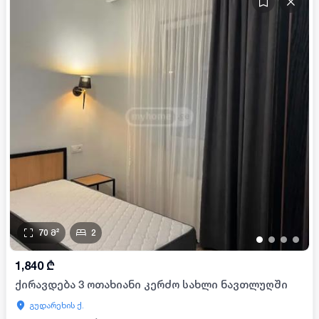
70
მ²
2
•
•
•
•
1,840
₾
ქირავდება 3 ოთახიანი კერძო სახლი ნავთლუღში
გუდარეხის ქ.