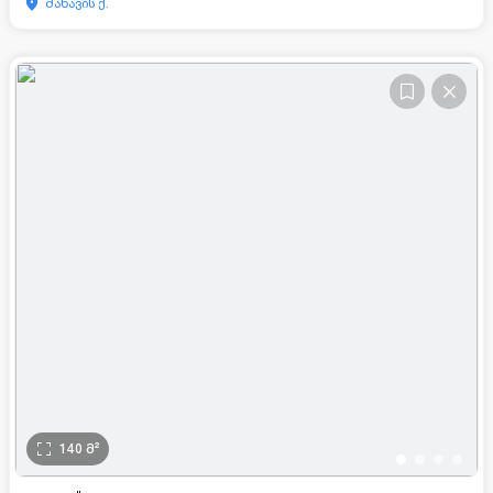
მანავის ქ.
140
მ²
•
•
•
•