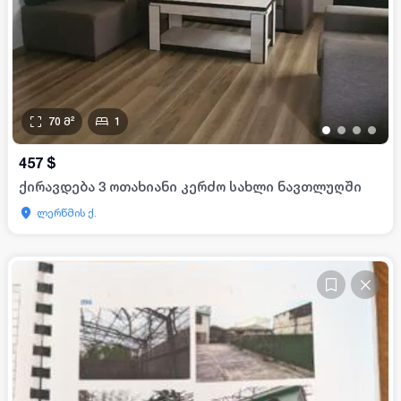
70
მ²
1
•
•
•
•
457
$
ქირავდება 3 ოთახიანი კერძო სახლი ნავთლუღში
ლერწმის ქ.