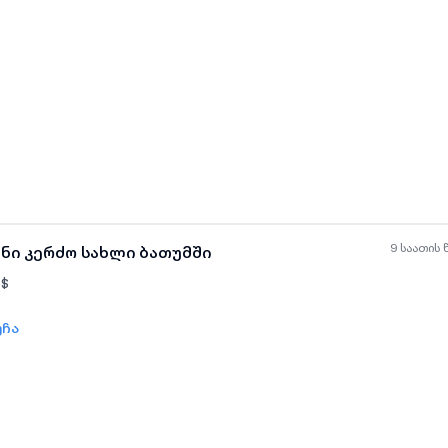
ყველა ფოტო
+
(
5
)
9 საათის 
ანი კერძო სახლი ბათუმში
$
უჩა
ყველა ფოტო
+
(
3
)