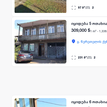
97
მ²
2
იყიდება 5 ოთახი
309,000
$
1 m² -
1,338
გ. წერეთელის ქუ
231
მ²
2
იყიდება 6 ოთახი