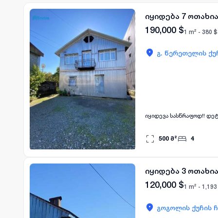
იყიდება 7 ოთახი
190,000
$
1 m² -
380
$
გ. წერეთელის ქუ
იყიდევ
500
მ²
4
იყიდება 3 ოთახი
120,000
$
1 m² -
1,193
გოგოლის ქუჩის ჩ