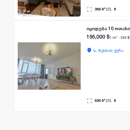
360
მ²
9
იყიდება 10 ოთახ
195,000
$
1 m² -
390
$
ს. მესხის ქუჩა
500
მ²
9