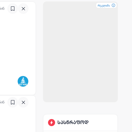
რეკლამა
რეკლამა
რეკლამა
წინ
წინ
სასწრაფოდ