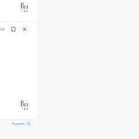
წინ
რეკლამა
რეკლამა