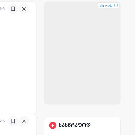
რეკლამა
რეკლამა
რეკლამა
წინ
წინ
სასწრაფოდ