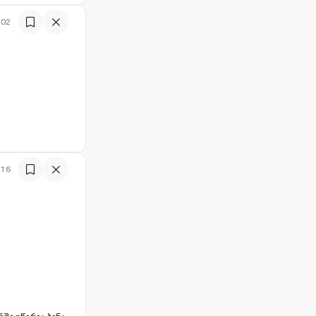
:02
:16