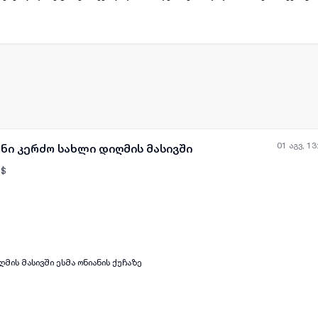
ლის ფართი არის 26 კვადრატი ეზო 20 კვ .(არ ვთანამშრომლობ) შედგენა მისწ
01 აგვ, 13
ნი კერძო სახლი დიღმის მასივში
$
მის მასივში ესმა ონიანის ქუჩაზე