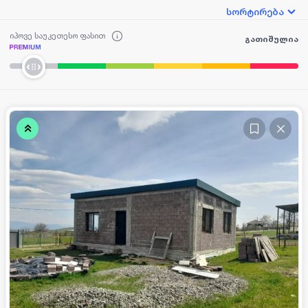
სორტირება
იპოვე საუკეთესო ფასით
გათიშულია