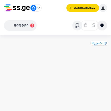
განთავსება
₾
$
ფილტრი
3
რეკლამა