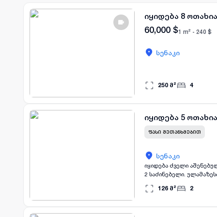
იყიდება 8 ოთახია
60,000
$
1 m² -
240
$
სენაკი
250
მ²
4
იყიდება 5 ოთახია
ᲤᲐᲡᲘ ᲨᲔᲗᲐᲜᲮᲛᲔᲑᲘᲗ
სენაკი
იყიდება ძველი აშენებული
2 საძინებელი. ულამაზეს
უზრუნველყოფს. ე, სადაც
126
მ²
2
სურს მშვიდ გარემოში ცხ