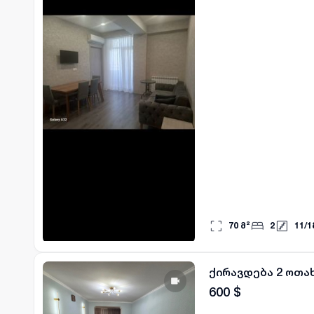
70
მ²
2
11
/
1
ქირავდება 2 ოთა
600
$