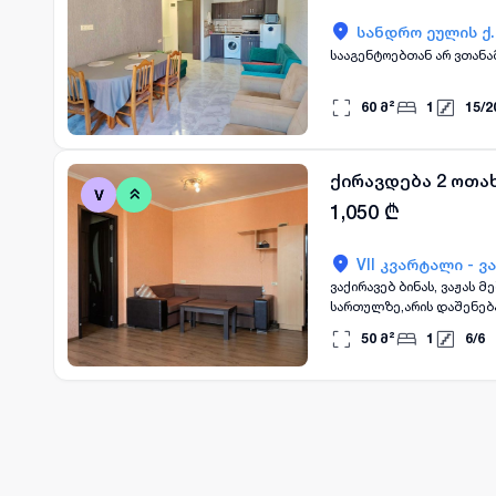
სანდრო ეულის ქ.
60
მ²
1
15
/
2
ქირავდება 2 ოთა
1,050
₾
VII კვარტალი - 
ვაქირავებ ბინას, ვაჟას 
სართულზე,არის დაშენება
პირველი და ბოლო თვის 
50
მ²
1
6
/
6