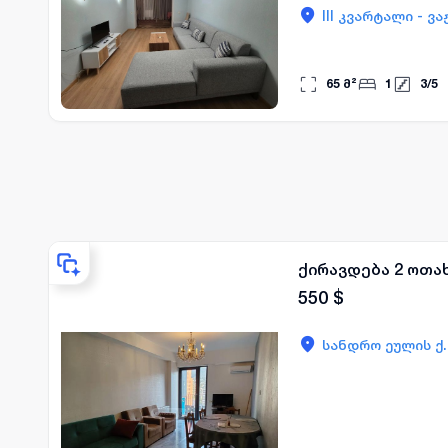
III კვარტალი - ვ
65
მ²
1
3
/
5
ქირავდება 2 ოთა
550
$
სანდრო ეულის ქ.