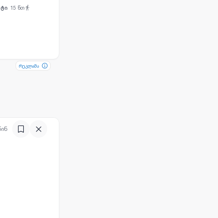
ეტი
15
წთ
რეკლამა
რეკლამა
წინ