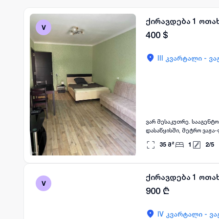
ქირავდება 1 ოთა
400
$
III კვარტალი - ვ
ვარ მესაკუთრე. სააგენტ
დასაწყისში, მეტრო ვაჟა
გარემონტებული ბინა 2.
35
მ²
1
2
/
5
ავეჯით და ტექნიკით, მეტ
გამათბობლით. გათბობა დ
არის სუპერმარკეტები, აფ
და თბილი.
ქირავდება 1 ოთა
900
₾
IV კვარტალი - ვ