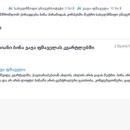
|
სახელმწიფო უნივერსიტეტი
5
წთ
ვაჟა-ფშაველა
15
წთ
სააგენტოებთან არ ვთანამშრომლობ! ქირავდება ბინა პირამიდას კორპუსში მეტრო სახელმწიფო 
ყველა ფოტო
+
(
9
)
0
2 წუთის 
ხიანი ბინა ვაჟა ფშაველას კვარტლებში
ვაჟა ფშაველა
მეშვიდე კვარტალში, ქავთარაძესთან ახლოს, ახლოს არის ვაჟას მეტრო. ბინა არ
ყველა ფოტო
+
(
5
)
 და არ არის ლიფტი! ბინაში არის ცენტრალური გათბობა, კონდენციონერი, ცა
თანხის გადახდით