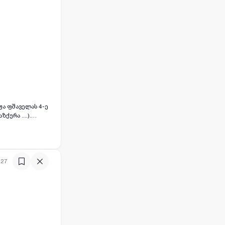
ჟა ფშაველას 4-ე
ქურა ....).
:27