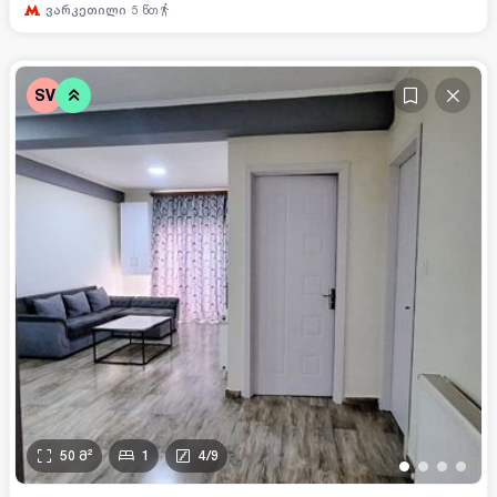
ვარკეთილი
5
წთ
SV
50
მ²
1
4
/
9
•
•
•
•