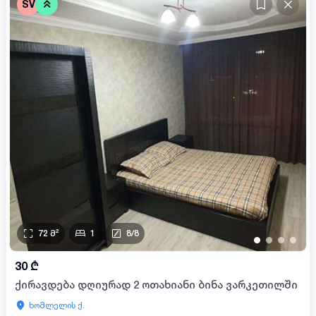
SV
72
მ²
1
8
/
8
•
•
•
•
30
₾
ქირავდება დღიურად 2 ოთახიანი ბინა ვარკეთილში
ხომლელის ქ.