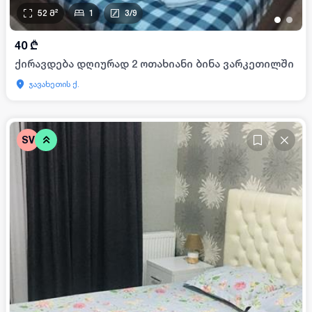
52
მ²
1
3
/
9
•
•
40
₾
ქირავდება დღიურად 2 ოთახიანი ბინა ვარკეთილში
ჯავახეთის ქ.
SV