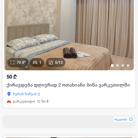
70
მ²
1
5
/
12
•
•
•
•
50
₾
ქირავდება დღიურად 2 ოთახიანი ბინა ვარკეთილში
ზურაბ ჩაჩუას ქ.
ვარკეთილი
10
წთ
რეკლამა
რეკლამა
რეკლამა