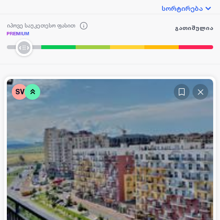
სორტირება
იპოვე საუკეთესო ფასით
გათიშულია
SV