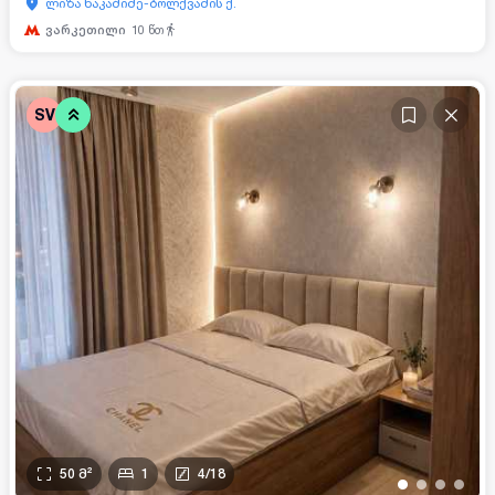
ლიზა ნაკაშიძე-ბოლქვაძის ქ.
ვარკეთილი
10
წთ
SV
50
მ²
1
4
/
18
•
•
•
•