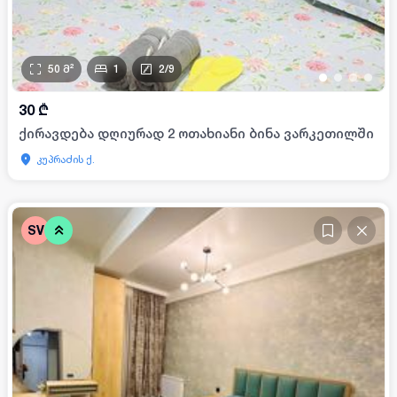
50
მ²
1
2
/
9
•
•
•
•
30
₾
ქირავდება დღიურად 2 ოთახიანი ბინა ვარკეთილში
კუპრაძის ქ.
SV