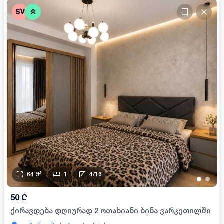
SV
64
მ²
1
4
/
16
•
•
50
₾
ქირავდება დღიურად 2 ოთახიანი ბინა ვარკეთილში