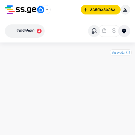
განთავსება
₾
$
ფილტრი
4
რეკლამა