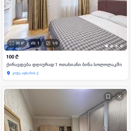
30
მ²
1
1
/
3
•
•
•
•
100
₾
ქირავდება დღიურად 1 ოთახიანი ბინა სოლოლაკში
კოტე აფხაზის ქ.