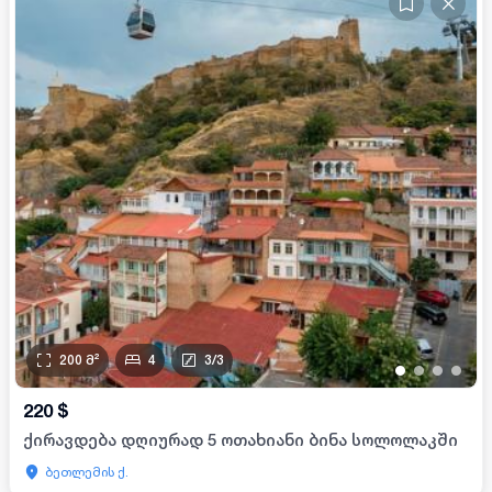
200
მ²
4
3
/
3
•
•
•
•
220
$
ქირავდება დღიურად 5 ოთახიანი ბინა სოლოლაკში
ბეთლემის ქ.