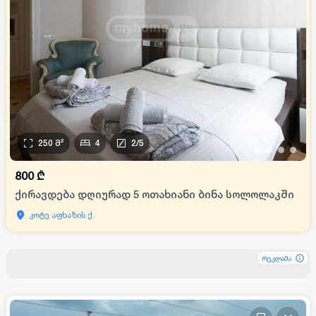
250
მ²
4
2
/
5
•
•
•
•
800
₾
ქირავდება დღიურად 5 ოთახიანი ბინა სოლოლაკში
კოტე აფხაზის ქ.
რეკლამა
რეკლამა
რეკლამა