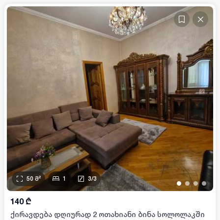
50
მ²
1
3
/
3
•
•
•
•
140
₾
ქირავდება დღიურად 2 ოთახიანი ბინა სოლოლაკში