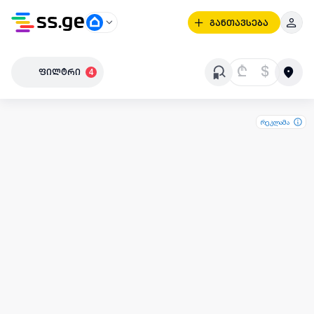
განთავსება
₾
$
ფილტრი
4
რეკლამა