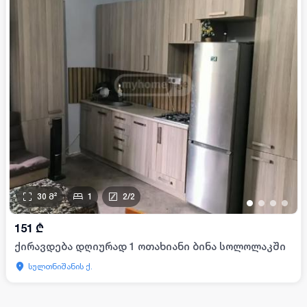
30
მ²
1
2
/
2
•
•
•
•
151
₾
ქირავდება დღიურად 1 ოთახიანი ბინა სოლოლაკში
სულთნიშანის ქ.