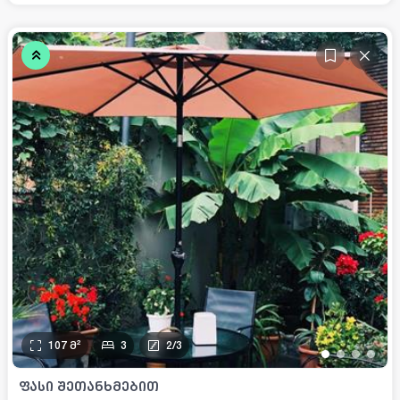
107
მ²
3
2
/
3
•
•
•
•
ᲤᲐᲡᲘ ᲨᲔᲗᲐᲜᲮᲛᲔᲑᲘᲗ