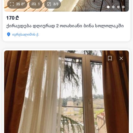
35
მ²
1
3
/
3
•
•
•
•
170
₾
ქირავდება დღიურად 2 ოთახიანი ბინა სოლოლაკში
იერუსალიმის ქ.