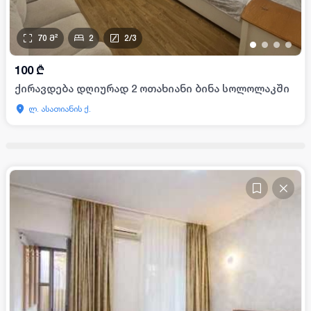
70
მ²
2
2
/
3
•
•
•
•
100
₾
ქირავდება დღიურად 2 ოთახიანი ბინა სოლოლაკში
ლ. ასათიანის ქ.