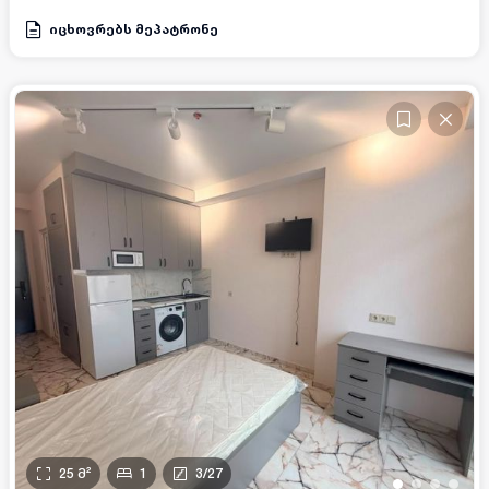
იცხოვრებს მეპატრონე
25
მ²
1
3
/
27
•
•
•
•