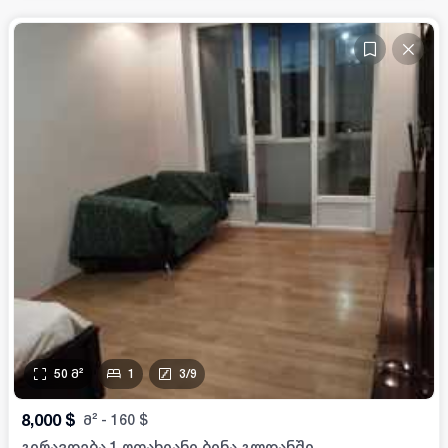
50
მ²
1
3
/
9
8,000
$
მ²
-
160
$
გირავდება 1 ოთახიანი ბინა გლდანში