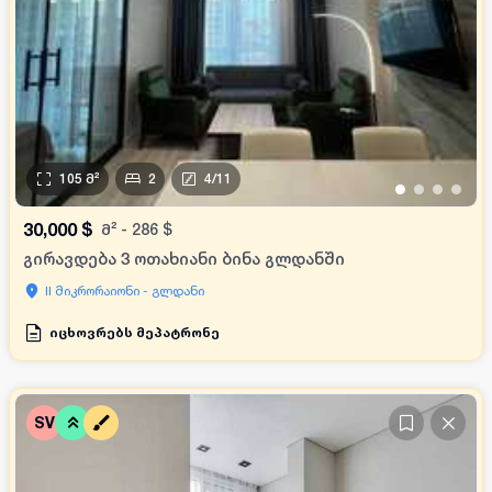
105
მ²
2
4
/
11
•
•
•
•
30,000
$
მ²
-
286
$
გირავდება 3 ოთახიანი ბინა გლდანში
II მიკრორაიონი - გლდანი
იცხოვრებს მეპატრონე
SV