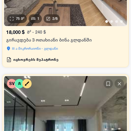
75
მ²
1
2
/
8
•
•
•
•
18,000
$
მ²
-
240
$
გირავდება 3 ოთახიანი ბინა გლდანში
III ა მიკრორაიონი - გლდანი
იცხოვრებს მეპატრონე
SV