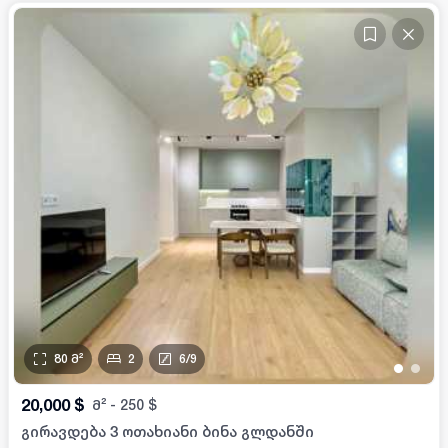
80
მ²
2
6
/
9
•
•
20,000
$
მ²
-
250
$
გირავდება 3 ოთახიანი ბინა გლდანში