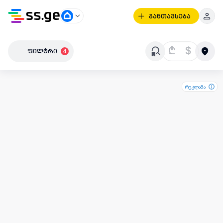
განთავსება
₾
$
ფილტრი
4
რეკლამა