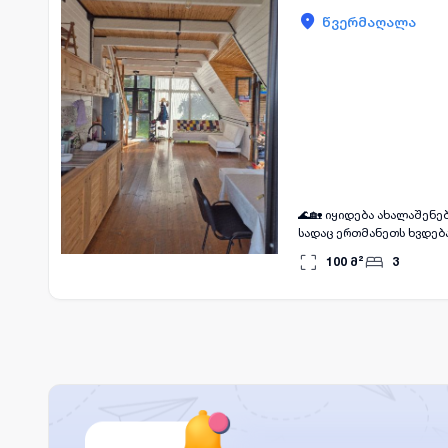
წვერმაღალა
🌊🏡 იყიდება ახალაშენე
სადაც ერთმანეთს ხვდება
ახალაშენებული, სრულად 
100
მ²
3
დაუყოვნებლივ გასაქირა
შერწყმა ✨ დიდი ეზო მსხ
კომფორტული დასასვენებ
მოთხოვნად ლოკაციაზე. 
გიღიმით, ხოლო საღამოებ
წვერმაღალას პარკი 2 წუთ