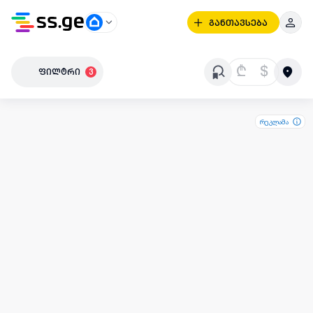
განთავსება
₾
$
ფილტრი
3
რეკლამა