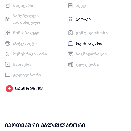
მაცივარი
ავეჯი
ჩაშენებული
გარაჟი
სამზარეულო
მინა-პაკეტი
ცენტ. გათბობა
ინტერნეტი
რკინის კარი
ბუნებრივი აირი
სიგნალიზაცია
სათავსო
ტელეფონი
ტელევიზორი
სასწრაფოდ
იპოთეკური კალკულატორი