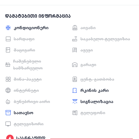
დამატებითი ინფორმაცია
კონდიციონერი
აივანი
სარდაფი
საკაბელო ტელევიზია
მაცივარი
ავეჯი
ჩაშენებული
გარაჟი
სამზარეულო
მინა-პაკეტი
ცენტ. გათბობა
ინტერნეტი
რკინის კარი
ბუნებრივი აირი
სიგნალიზაცია
სათავსო
ტელეფონი
ტელევიზორი
სასწრაფოდ